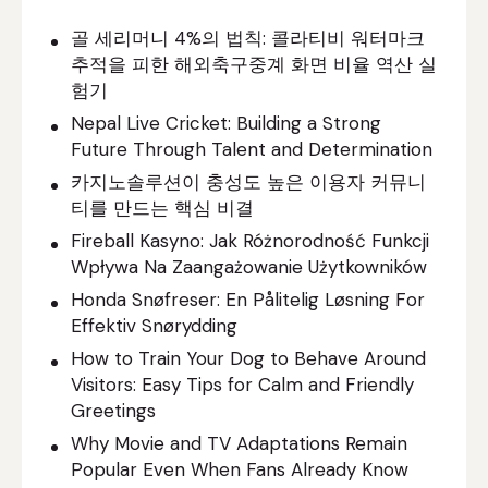
골 세리머니 4%의 법칙: 콜라티비 워터마크
추적을 피한 해외축구중계 화면 비율 역산 실
험기
Nepal Live Cricket: Building a Strong
Future Through Talent and Determination
카지노솔루션이 충성도 높은 이용자 커뮤니
티를 만드는 핵심 비결
Fireball Kasyno: Jak Różnorodność Funkcji
Wpływa Na Zaangażowanie Użytkowników
Honda Snøfreser: En Pålitelig Løsning For
Effektiv Snørydding
How to Train Your Dog to Behave Around
Visitors: Easy Tips for Calm and Friendly
Greetings
Why Movie and TV Adaptations Remain
Popular Even When Fans Already Know