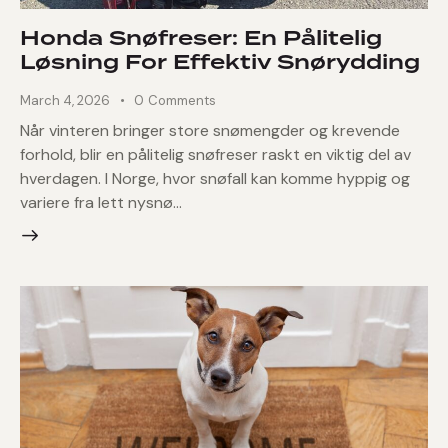
Honda Snøfreser: En Pålitelig
Løsning For Effektiv Snørydding
March 4, 2026
0
Comments
Når vinteren bringer store snømengder og krevende
forhold, blir en pålitelig snøfreser raskt en viktig del av
hverdagen. I Norge, hvor snøfall kan komme hyppig og
variere fra lett nysnø…