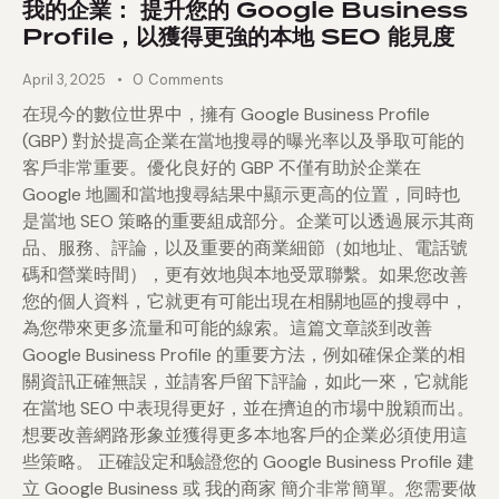
我的企業： 提升您的 Google Business
Profile，以獲得更強的本地 SEO 能見度
April 3, 2025
0
Comments
在現今的數位世界中，擁有 Google Business Profile
(GBP) 對於提高企業在當地搜尋的曝光率以及爭取可能的
客戶非常重要。優化良好的 GBP 不僅有助於企業在
Google 地圖和當地搜尋結果中顯示更高的位置，同時也
是當地 SEO 策略的重要組成部分。企業可以透過展示其商
品、服務、評論，以及重要的商業細節（如地址、電話號
碼和營業時間），更有效地與本地受眾聯繫。如果您改善
您的個人資料，它就更有可能出現在相關地區的搜尋中，
為您帶來更多流量和可能的線索。這篇文章談到改善
Google Business Profile 的重要方法，例如確保企業的相
關資訊正確無誤，並請客戶留下評論，如此一來，它就能
在當地 SEO 中表現得更好，並在擠迫的市場中脫穎而出。
想要改善網路形象並獲得更多本地客戶的企業必須使用這
些策略。 正確設定和驗證您的 Google Business Profile 建
立 Google Business 或 我的商家 簡介非常簡單。您需要做