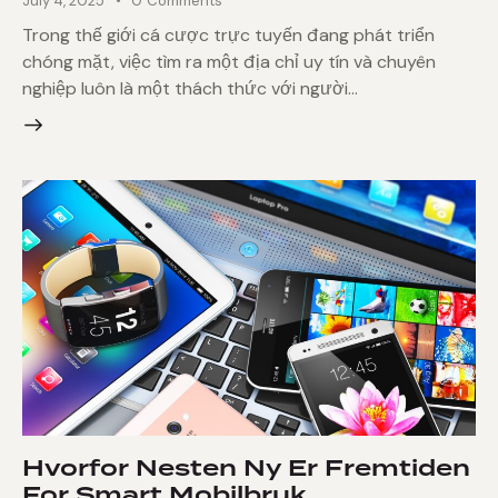
July 4, 2025
0
Comments
Trong thế giới cá cược trực tuyến đang phát triển
chóng mặt, việc tìm ra một địa chỉ uy tín và chuyên
nghiệp luôn là một thách thức với người…
Hvorfor Nesten Ny Er Fremtiden
For Smart Mobilbruk