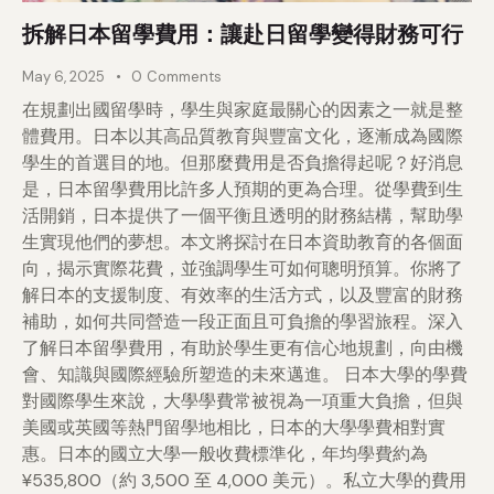
拆解日本留學費用：讓赴日留學變得財務可行
May 6, 2025
0
Comments
在規劃出國留學時，學生與家庭最關心的因素之一就是整
體費用。日本以其高品質教育與豐富文化，逐漸成為國際
學生的首選目的地。但那麼費用是否負擔得起呢？好消息
是，日本留學費用比許多人預期的更為合理。從學費到生
活開銷，日本提供了一個平衡且透明的財務結構，幫助學
生實現他們的夢想。本文將探討在日本資助教育的各個面
向，揭示實際花費，並強調學生可如何聰明預算。你將了
解日本的支援制度、有效率的生活方式，以及豐富的財務
補助，如何共同營造一段正面且可負擔的學習旅程。深入
了解日本留學費用，有助於學生更有信心地規劃，向由機
會、知識與國際經驗所塑造的未來邁進。 日本大學的學費
對國際學生來說，大學學費常被視為一項重大負擔，但與
美國或英國等熱門留學地相比，日本的大學學費相對實
惠。日本的國立大學一般收費標準化，年均學費約為
¥535,800（約 3,500 至 4,000 美元）。私立大學的費用