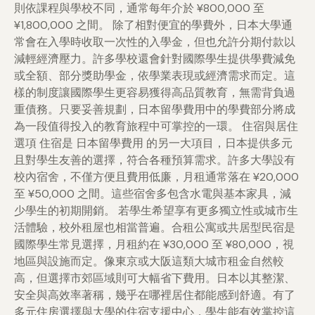
則依課程與學校不同，通常每年介於 ¥800,000 至
¥1,800,000 之間。 除了相對便宜的學費外，日本大學通
常會在入學時收取一次性的入學金，但也允許分期付款以
減輕經濟壓力。許多學校還會針對國際學生提供學費減免
或全額、部分獎助學金，依學業表現或經濟需求而定。這
樣的制度讓國際學生更容易獲得高品質教育，無需背負過
重債務。只要妥善規劃，日本留學費用中的學費部分將成
為一段值得投入的教育旅程中可掌控的一環。 住宿與居住
選項 住宿是 日本留學費用 的另一大項目，日本提供多元
且對學生友善的選擇，符合各種預算需求。許多大學設有
校內宿舍，不僅方便且費用低廉，月租通常落在 ¥20,000
至 ¥50,000 之間。這些宿舍多包含水電與基本家具，減
少學生的初期開銷。 若學生希望享有更多獨立性或城市生
活體驗，校外租屋也相當普遍。合租公寓或共居型民宿是
國際學生常見選擇，月租約在 ¥30,000 至 ¥80,000，視
地區與設施而定。像東京或大阪這類大城市租金自然較
高，但選擇市郊區域則可大幅省下費用。日本以其整潔、
安全與高效率著稱，幾乎在哪裡居住都能感到舒適。有了
多元住房選擇與大學的住宿支援中心，學生能有效掌控這