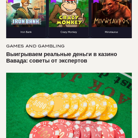
GAMES AND GAMBLING
Выигрываем реальные деньги в казино
Вавада: советы от экспертов