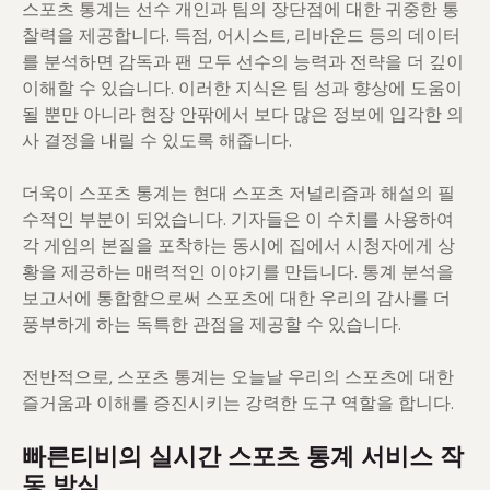
스포츠 통계는 선수 개인과 팀의 장단점에 대한 귀중한 통
찰력을 제공합니다. 득점, 어시스트, 리바운드 등의 데이터
를 분석하면 감독과 팬 모두 선수의 능력과 전략을 더 깊이
이해할 수 있습니다. 이러한 지식은 팀 성과 향상에 도움이
될 뿐만 아니라 현장 안팎에서 보다 많은 정보에 입각한 의
사 결정을 내릴 수 있도록 해줍니다.
더욱이 스포츠 통계는 현대 스포츠 저널리즘과 해설의 필
수적인 부분이 되었습니다. 기자들은 이 수치를 사용하여
각 게임의 본질을 포착하는 동시에 집에서 시청자에게 상
황을 제공하는 매력적인 이야기를 만듭니다. 통계 분석을
보고서에 통합함으로써 스포츠에 대한 우리의 감사를 더
풍부하게 하는 독특한 관점을 제공할 수 있습니다.
전반적으로, 스포츠 통계는 오늘날 우리의 스포츠에 대한
즐거움과 이해를 증진시키는 강력한 도구 역할을 합니다.
빠른티비의 실시간 스포츠 통계 서비스 작
동 방식