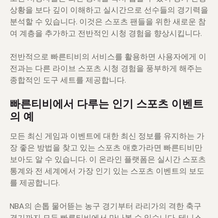
상황을 보다 깊이 이해하고 실시간으로 선수들의 경기력을
분석할 수 있습니다. 이것은 스포츠 팬들을 위한 새로운 참
여 계층을 추가하고 전반적인 시청 경험을 향상시킵니다.
전반적으로 빠른티비의 서비스를 활용하면 사용자에게 이
전과는 다른 라이브 스포츠 시청 경험을 풍부하게 해주는
종합적인 도구 세트를 제공합니다.
빠른티비에서 다루는 인기 스포츠 이벤트
의 예
모든 최신 게임과 이벤트에 대한 최신 정보를 유지하는 가
장 좋은 방법을 찾고 있는 스포츠 애호가라면 빠른티비만
보아도 알 수 있습니다. 이 온라인 플랫폼은 실시간 스포츠
통계와 전 세계에서 가장 인기 있는 스포츠 이벤트의 보도
를 제공합니다.
NBA의 손톱 물어뜯는 농구 경기부터 라리가의 격한 축구
경기까지 모두 빠른티비에서 만나볼 수 있습니다. 테니스,