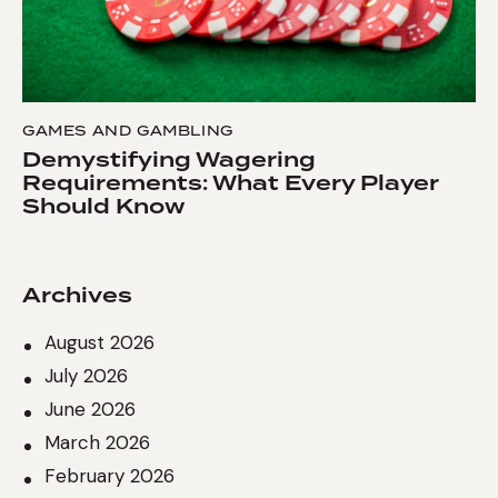
GAMES AND GAMBLING
Demystifying Wagering
Requirements: What Every Player
Should Know
Archives
August 2026
July 2026
June 2026
March 2026
February 2026