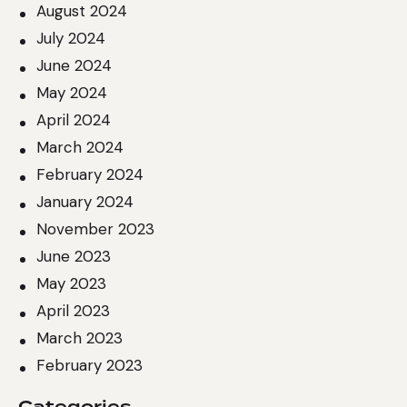
August 2024
July 2024
June 2024
May 2024
April 2024
March 2024
February 2024
January 2024
November 2023
June 2023
May 2023
April 2023
March 2023
February 2023