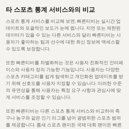
타 스포츠 통계 서비스와의 비교
스포츠 통계 서비스를 비교해 보면, 빠른티비는 실시간 업
데이트와 포괄적인 보도가 눈에 띕니다. 지연 또는 제한된
데이터가 있을 수 있는 다른 서비스와 달리 빠른티비는 사
용자가 좋아하는 팀과 선수에 대한 최신 정보에 액세스할
수 있도록 보장합니다.
또한 빠른티비를 차별화하는 것은 사용자 친화적인 인터페
이스와 사용자 정의 가능한 기능입니다. 사용자는 다양한
스포츠 카테고리를 쉽게 탐색하고 개인화된 업데이트를 받
기 위해 선호도를 사용자 지정할 수 있습니다. 이러한 수준
의 유연성을 통해 사용자는 특정 요구 사항과 관심사에 맞
게 서비스를 조정할 수 있습니다.
또한 빠른티비는 다른 스포츠 통계 서비스와 비교하여 축
구나 농구와 같은 인기 리그를 넘어 광범위한 스포츠 범위
를 제공합니다. 틈새 스포츠 팬이든 국제 대회 팬이든 빠른