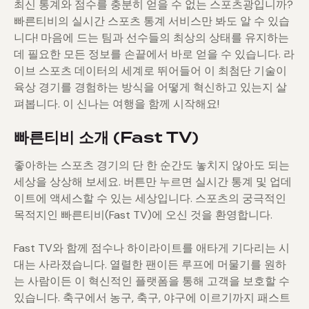
최신 통계와 점수를 충분히 얻을 수 없는 스포츠광입니까?
빠른티비의 실시간 스포츠 통계 서비스만 봐도 알 수 있습
니다! 마음에 드는 팀과 선수들의 최상의 상태를 유지하는
데 필요한 모든 정보를 손끝에서 바로 얻을 수 있습니다. 라
이브 스포츠 데이터의 세계로 뛰어들어 이 최첨단 기술이
육상 경기를 경험하는 방식을 어떻게 혁신하고 있는지 살
펴봅니다. 이 신나는 여행을 함께 시작해요!
빠른티비 소개 (Fast TV)
좋아하는 스포츠 경기의 단 한 순간도 놓치지 않아도 되는
세상을 상상해 보세요. 버튼만 누르면 실시간 통계 및 업데
이트에 액세스할 수 있는 세상입니다. 스포츠의 궁극적인
목적지인 빠른티비(Fast TV)에 오신 것을 환영합니다.
Fast TV와 함께 점수나 하이라이트를 애타게 기다리는 시
대는 사라졌습니다. 열렬한 팬이든 루프에 머물기를 원하
는 사람이든 이 혁신적인 플랫폼을 통해 고객을 보호할 수
있습니다. 축구에서 농구, 축구, 야구에 이르기까지 패스트