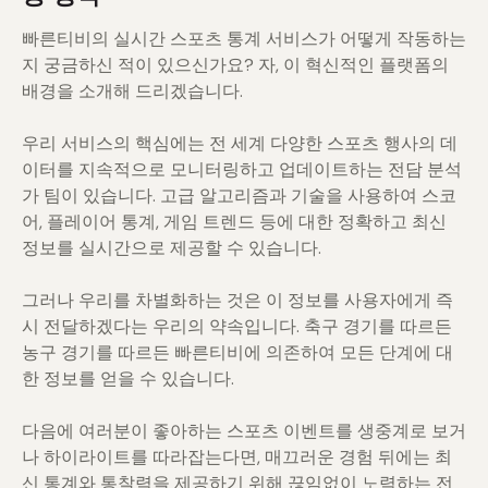
빠른티비의 실시간 스포츠 통계 서비스가 어떻게 작동하는
지 궁금하신 적이 있으신가요? 자, 이 혁신적인 플랫폼의
배경을 소개해 드리겠습니다.
우리 서비스의 핵심에는 전 세계 다양한 스포츠 행사의 데
이터를 지속적으로 모니터링하고 업데이트하는 전담 분석
가 팀이 있습니다. 고급 알고리즘과 기술을 사용하여 스코
어, 플레이어 통계, 게임 트렌드 등에 대한 정확하고 최신
정보를 실시간으로 제공할 수 있습니다.
그러나 우리를 차별화하는 것은 이 정보를 사용자에게 즉
시 전달하겠다는 우리의 약속입니다. 축구 경기를 따르든
농구 경기를 따르든 빠른티비에 의존하여 모든 단계에 대
한 정보를 얻을 수 있습니다.
다음에 여러분이 좋아하는 스포츠 이벤트를 생중계로 보거
나 하이라이트를 따라잡는다면, 매끄러운 경험 뒤에는 최
신 통계와 통찰력을 제공하기 위해 끊임없이 노력하는 전