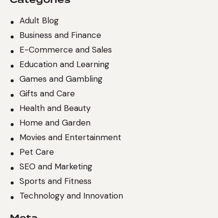
Categories
Adult Blog
Business and Finance
E-Commerce and Sales
Education and Learning
Games and Gambling
Gifts and Care
Health and Beauty
Home and Garden
Movies and Entertainment
Pet Care
SEO and Marketing
Sports and Fitness
Technology and Innovation