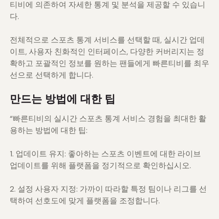
티비에 의존하여 자세한 통계 및 분석을 제공할 수 있습니
다.
전체적으로 스포츠 통계 서비스를 선택할 때, 실시간 업데
이트, 사용자 친화적인 인터페이스, 다양한 커버리지는 정
확하고 포괄적인 정보를 원하는 팬들에게 빠른티비를 최우
선으로 선택하게 합니다.
만드는 방법에 대한 팁
“빠른티비의 실시간 스포츠 통계 서비스 경험을 최대한 활
용하는 방법에 대한 팁:
1. 업데이트 유지: 좋아하는 스포츠 이벤트에 대한 라이브
업데이트를 위해 플랫폼을 정기적으로 확인하십시오.
2. 설정 사용자 지정: 가까이 따라할 특정 팀이나 리그를 선
택하여 선호도에 맞게 플랫폼을 조정합니다.