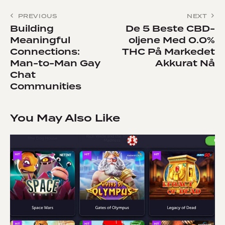
Post
PREVIOUS
NEXT
navigation
Building
De 5 Beste CBD-
Meaningful
oljene Med 0.0%
Connections:
THC På Markedet
Man-to-Man Gay
Akkurat Nå
Chat
Communities
You May Also Like