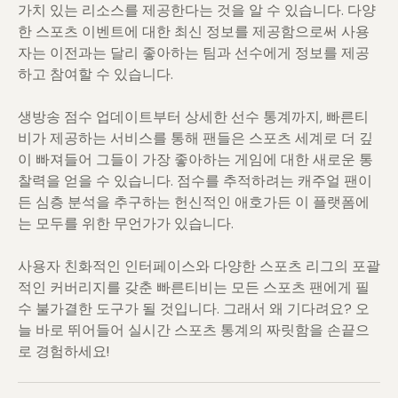
가치 있는 리소스를 제공한다는 것을 알 수 있습니다. 다양
한 스포츠 이벤트에 대한 최신 정보를 제공함으로써 사용
자는 이전과는 달리 좋아하는 팀과 선수에게 정보를 제공
하고 참여할 수 있습니다.
생방송 점수 업데이트부터 상세한 선수 통계까지, 빠른티
비가 제공하는 서비스를 통해 팬들은 스포츠 세계로 더 깊
이 빠져들어 그들이 가장 좋아하는 게임에 대한 새로운 통
찰력을 얻을 수 있습니다. 점수를 추적하려는 캐주얼 팬이
든 심층 분석을 추구하는 헌신적인 애호가든 이 플랫폼에
는 모두를 위한 무언가가 있습니다.
사용자 친화적인 인터페이스와 다양한 스포츠 리그의 포괄
적인 커버리지를 갖춘 빠른티비는 모든 스포츠 팬에게 필
수 불가결한 도구가 될 것입니다. 그래서 왜 기다려요? 오
늘 바로 뛰어들어 실시간 스포츠 통계의 짜릿함을 손끝으
로 경험하세요!